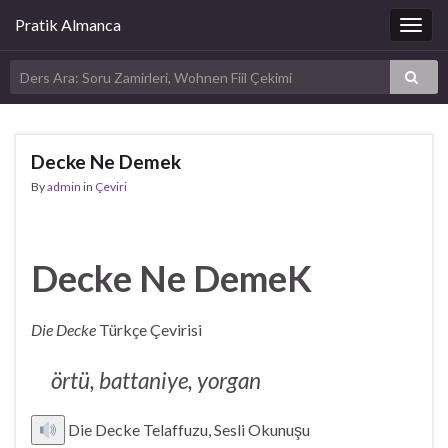
Pratik Almanca
Togg
navig
Decke Ne Demek
By
admin
in
Çeviri
Decke Ne DemeK
Die Decke
Türkçe Çevirisi
örtü, battaniye, yorgan
Die Decke Telaffuzu, Sesli Okunuşu