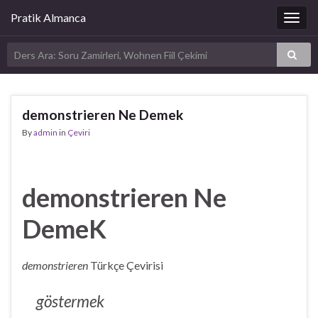
Pratik Almanca
Togg
navig
demonstrieren Ne Demek
By
admin
in
Çeviri
demonstrieren Ne
DemeK
demonstrieren
Türkçe Çevirisi
göstermek