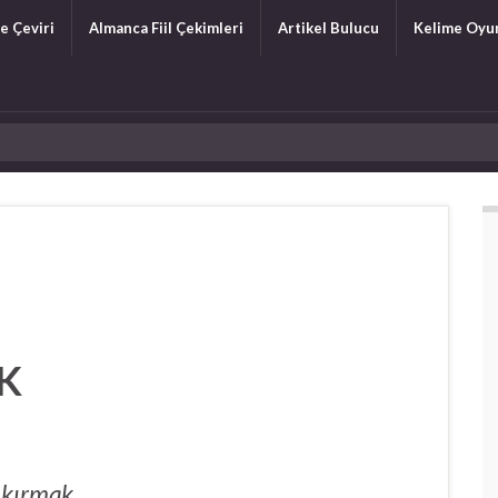
e Çeviri
Almanca Fiil Çekimleri
Artikel Bulucu
Kelime Oyu
eK
 kırmak