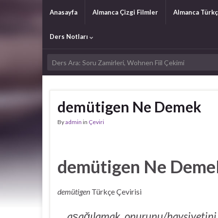
Anasayfa
Almanca Çizgi Filmler
Almanca Türkç
Ders Notları
demütigen Ne Demek
By
admin
in
Çeviri
demütigen Ne Dem
demütigen
Türkçe Çevirisi
aşağılamak, onurunu/haysiyetini