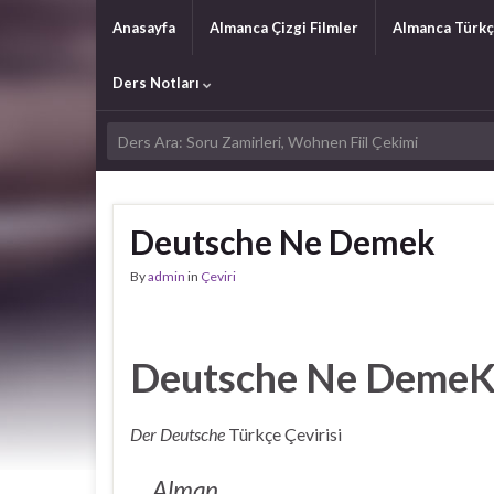
Anasayfa
Almanca Çizgi Filmler
Almanca Türkç
Ders Notları
Deutsche Ne Demek
By
admin
in
Çeviri
Deutsche Ne Deme
Der Deutsche
Türkçe Çevirisi
Alman