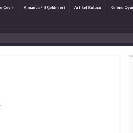
e Çeviri
Almanca Fiil Çekimleri
Artikel Bulucu
Kelime Oyu
K