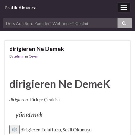
Pratik Almanca
Togg
navig
dirigieren Ne Demek
By
admin
in
Çeviri
dirigieren Ne DemeK
dirigieren
Türkçe Çevirisi
yönetmek
dirigieren Telaffuzu, Sesli Okunuşu