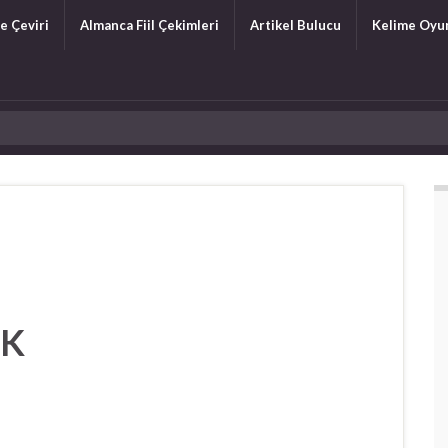
e Çeviri
Almanca Fiil Çekimleri
Artikel Bulucu
Kelime Oyu
eK