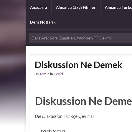
Anasayfa
Almanca Çizgi Filmler
Almanca Türkç
Ders Notları
Diskussion Ne Demek
By
admin
in
Çeviri
Diskussion Ne Dem
Die Diskussion
Türkçe Çevirisi
tartışma