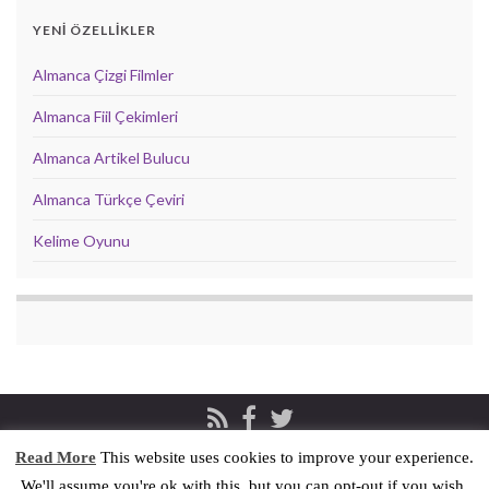
YENİ ÖZELLİKLER
Almanca Çizgi Filmler
Almanca Fiil Çekimleri
Almanca Artikel Bulucu
Almanca Türkçe Çeviri
Kelime Oyunu
Read More
This website uses cookies to improve your experience.
Privacy & Cookies Policy
İletişim
We'll assume you're ok with this, but you can opt-out if you wish.