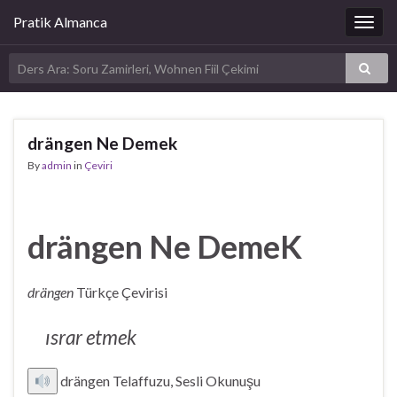
Pratik Almanca
Togg
navig
drängen Ne Demek
By
admin
in
Çeviri
drängen Ne DemeK
drängen
Türkçe Çevirisi
ısrar etmek
drängen Telaffuzu, Sesli Okunuşu