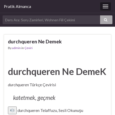
Pratik Almanca
Togg
navig
durchqueren Ne Demek
By
admin
in
Çeviri
durchqueren Ne DemeK
durchqueren
Türkçe Çevirisi
katetmek, geçmek
durchqueren Telaffuzu, Sesli Okunuşu