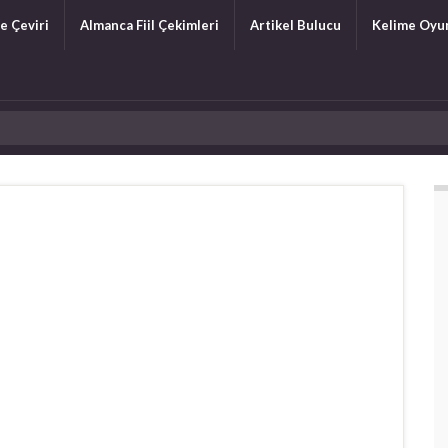
e Çeviri
Almanca Fiil Çekimleri
Artikel Bulucu
Kelime Oyu