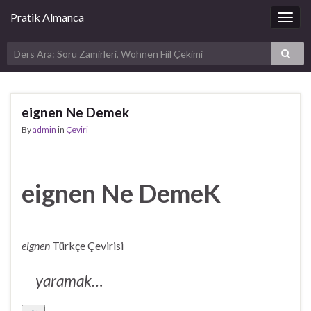
Pratik Almanca
Togg
navig
eignen Ne Demek
By
admin
in
Çeviri
eignen Ne DemeK
eignen
Türkçe Çevirisi
yaramak…