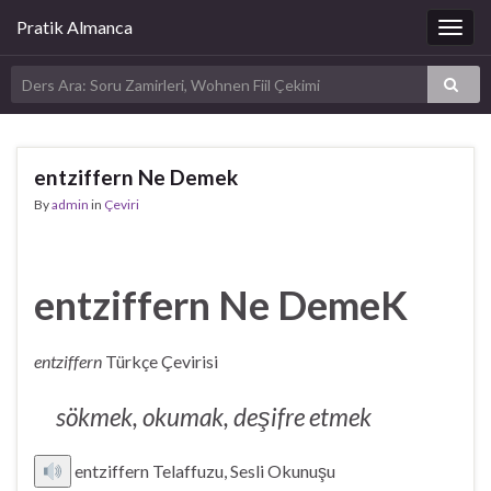
Pratik Almanca
Togg
navig
entziffern Ne Demek
By
admin
in
Çeviri
entziffern Ne DemeK
entziffern
Türkçe Çevirisi
sökmek, okumak, deşifre etmek
entziffern Telaffuzu, Sesli Okunuşu