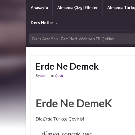
Anasayfa
Almanca Çizgi Filmler
Almanca Türkç
Ders Notları
Erde Ne Demek
By
admin
in
Çeviri
Erde Ne DemeK
Die Erde
Türkçe Çevirisi
dünya, toprak, yer