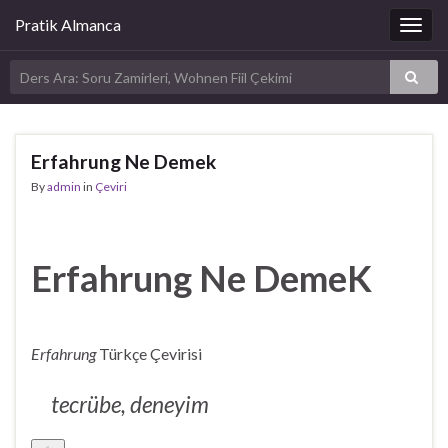
Pratik Almanca
Togg
navig
Erfahrung Ne Demek
By
admin
in
Çeviri
Erfahrung Ne DemeK
Erfahrung
Türkçe Çevirisi
tecrübe, deneyim