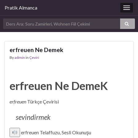
Pratik Almanca
Togg
navig
erfreuen Ne Demek
By
admin
in
Çeviri
erfreuen Ne DemeK
erfreuen
Türkçe Çevirisi
sevindirmek
erfreuen Telaffuzu, Sesli Okunuşu