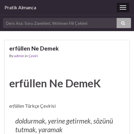
Pratik Almanca
Togg
navig
erfüllen Ne Demek
By
admin
in
Çeviri
erfüllen Ne DemeK
erfüllen
Türkçe Çevirisi
doldurmak, yerine getirmek, sözünü
tutmak, yaramak