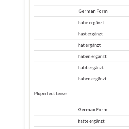
German Form
habe ergänzt
Ich
hast ergänzt
Du
hat ergänzt
Er/sie/es
haben ergänzt
Wir
habt ergänzt
Ihr
haben ergänzt
Sie/die
Pluperfect tense
German Form
hatte ergänzt
Ich