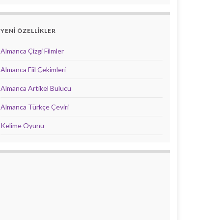
YENİ ÖZELLİKLER
Almanca Çizgi Filmler
Almanca Fiil Çekimleri
Almanca Artikel Bulucu
Almanca Türkçe Çeviri
Kelime Oyunu