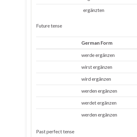
ergänzten
Sie/die
Future tense
German Form
werde ergänzen
Ich
wirst ergänzen
Du
wird ergänzen
Er/sie/es
werden ergänzen
Wir
werdet ergänzen
Ihr
werden ergänzen
Sie/die
Past perfect tense