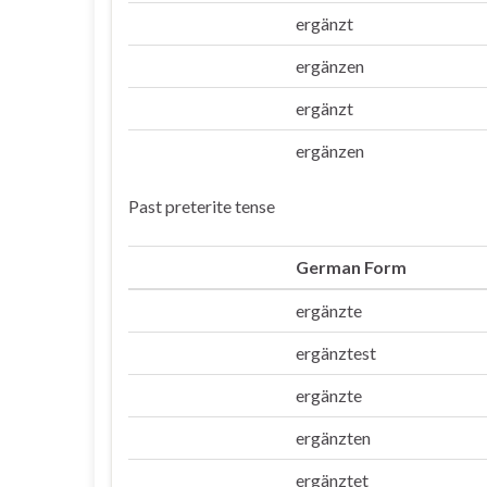
ergänzt
Er/sie/es
ergänzen
Wir
ergänzt
Ihr
ergänzen
Sie/die
Past preterite tense
German Form
ergänzte
Ich
ergänztest
Du
ergänzte
Er/sie/es
ergänzten
Wir
ergänztet
Ihr