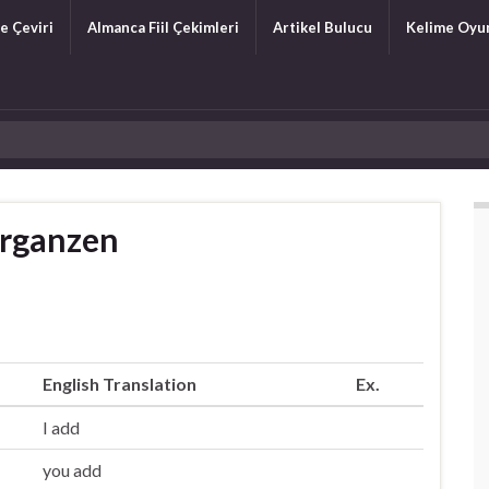
e Çeviri
Almanca Fiil Çekimleri
Artikel Bulucu
Kelime Oyu
Erganzen
English Translation
Ex.
I add
you add