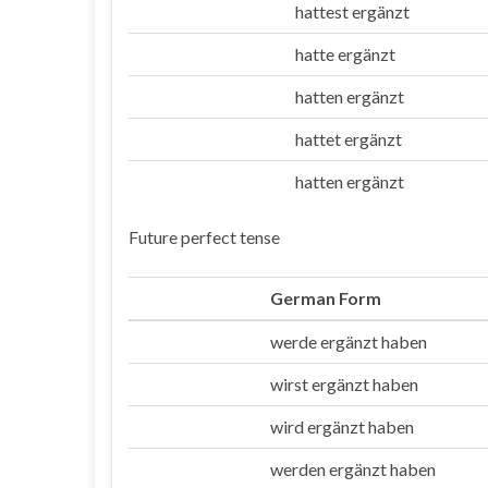
hattest ergänzt
Du
hatte ergänzt
Er/sie/es
hatten ergänzt
Wir
hattet ergänzt
Ihr
hatten ergänzt
Sie/die
Future perfect tense
German Form
werde ergänzt haben
Ich
wirst ergänzt haben
Du
wird ergänzt haben
Er/sie/es
werden ergänzt haben
Wir