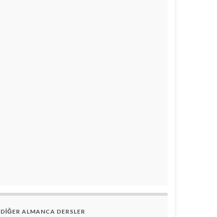
DİĞER ALMANCA DERSLER