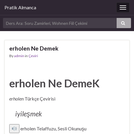
Pratik Almanca
Togg
navig
erholen Ne Demek
By
admin
in
Çeviri
erholen Ne DemeK
erholen
Türkçe Çevirisi
iyileşmek
erholen Telaffuzu, Sesli Okunuşu