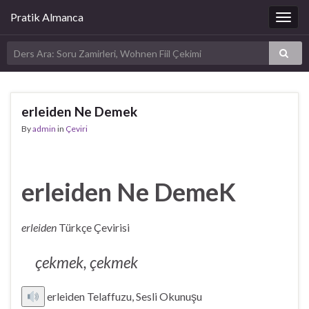
Pratik Almanca
Togg
navig
erleiden Ne Demek
By
admin
in
Çeviri
erleiden Ne DemeK
erleiden
Türkçe Çevirisi
çekmek, çekmek
erleiden Telaffuzu, Sesli Okunuşu