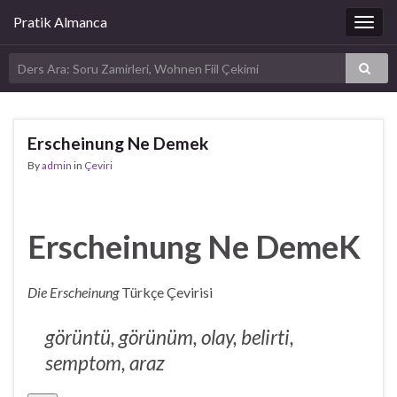
Pratik Almanca
Togg
navig
Erscheinung Ne Demek
By
admin
in
Çeviri
Erscheinung Ne DemeK
Die Erscheinung
Türkçe Çevirisi
görüntü, görünüm, olay, belirti,
semptom, araz