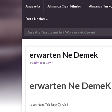
Anasayfa
Almanca Çizgi Filmler
Almanca Türkç
Ders Notları
erwarten Ne Demek
By
admin
in
Çeviri
erwarten Ne DemeK
erwarten
Türkçe Çevirisi