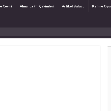
e Çeviri
Almanca Fiil Çekimleri
Artikel Bulucu
Kelime Oyu