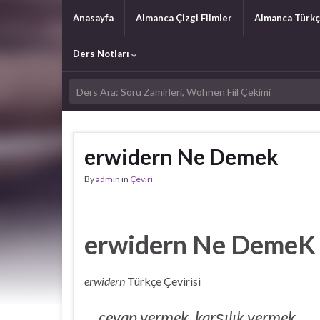
Anasayfa
Almanca Çizgi Filmler
Almanca Türkç
Ders Notları
erwidern Ne Demek
By
admin
in
Çeviri
erwidern Ne DemeK
erwidern
Türkçe Çevirisi
cevap vermek, karşılık vermek