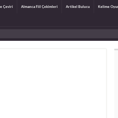
e Çeviri
Almanca Fiil Çekimleri
Artikel Bulucu
Kelime Oyu