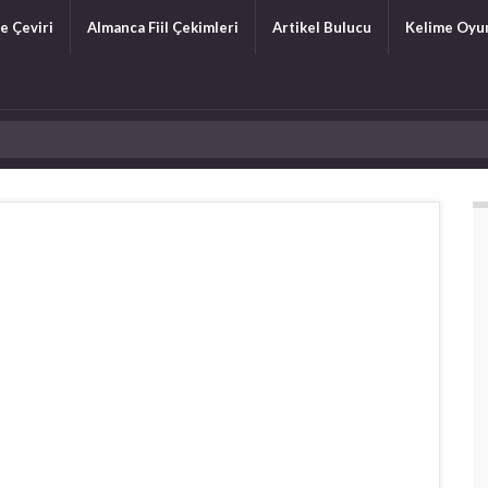
e Çeviri
Almanca Fiil Çekimleri
Artikel Bulucu
Kelime Oyu