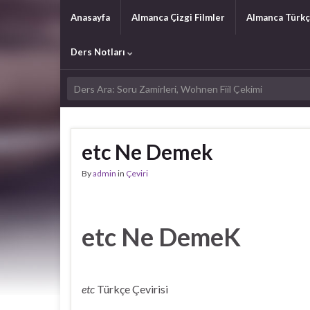
Anasayfa
Almanca Çizgi Filmler
Almanca Türkç
Ders Notları
etc Ne Demek
By
admin
in
Çeviri
etc Ne DemeK
etc
Türkçe Çevirisi