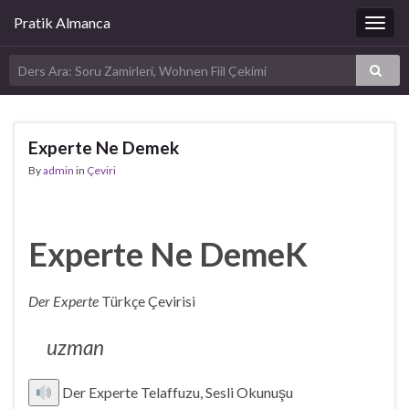
Pratik Almanca
Togg
navig
Experte Ne Demek
By
admin
in
Çeviri
Experte Ne DemeK
Der Experte
Türkçe Çevirisi
uzman
Der Experte Telaffuzu, Sesli Okunuşu