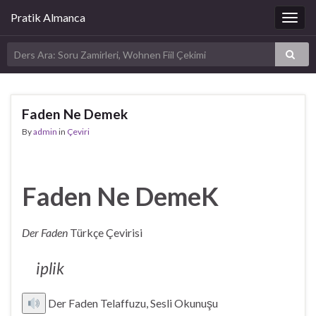
Pratik Almanca
Togg
navig
Faden Ne Demek
By
admin
in
Çeviri
Faden Ne DemeK
Der Faden
Türkçe Çevirisi
iplik
Der Faden Telaffuzu, Sesli Okunuşu