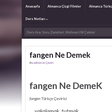
Anasayfa
Almanca Çizgi Filmler
Almanca Türkç
Ders Notları
fangen Ne Demek
By
admin
in
Çeviri
fangen Ne DemeK
fangen
Türkçe Çevirisi
yakalamak, tutmak