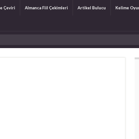
e Çeviri
Almanca Fiil Çekimleri
Artikel Bulucu
Kelime Oyu