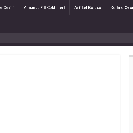
e Çeviri
Almanca Fiil Çekimleri
Artikel Bulucu
Kelime Oyu