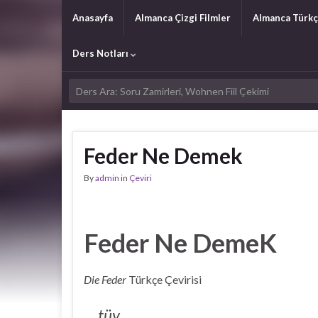
Anasayfa
Almanca Çizgi Filmler
Almanca Türkç
Ders Notları
Feder Ne Demek
By
admin
in
Çeviri
Feder Ne DemeK
Die Feder
Türkçe Çevirisi
tüy