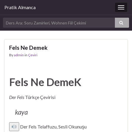
Pratik Almanca
Togg
navig
Fels Ne Demek
By
admin
in
Çeviri
Fels Ne DemeK
Der Fels
Türkçe Çevirisi
kaya
Der Fels Telaffuzu, Sesli Okunuşu