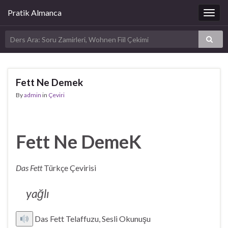
Pratik Almanca
Togg
navig
Fett Ne Demek
By
admin
in
Çeviri
Fett Ne DemeK
Das Fett
Türkçe Çevirisi
yağlı
Das Fett Telaffuzu, Sesli Okunuşu