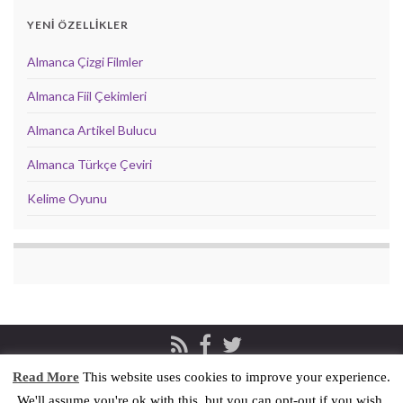
YENİ ÖZELLİKLER
Almanca Çizgi Filmler
Almanca Fiil Çekimleri
Almanca Artikel Bulucu
Almanca Türkçe Çeviri
Kelime Oyunu
Read More
This website uses cookies to improve your experience.
Privacy & Cookies Policy
İletişim
We'll assume you're ok with this, but you can opt-out if you wish.