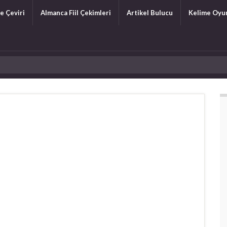
e Çeviri
Almanca Fiil Çekimleri
Artikel Bulucu
Kelime Oyu