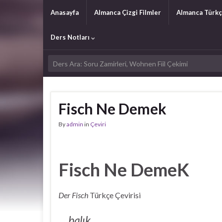
Anasayfa
Almanca Çizgi Filmler
Almanca Türkç
Ders Notları
Fisch Ne Demek
By
admin
in
Çeviri
Fisch Ne DemeK
Der Fisch
Türkçe Çevirisi
balık