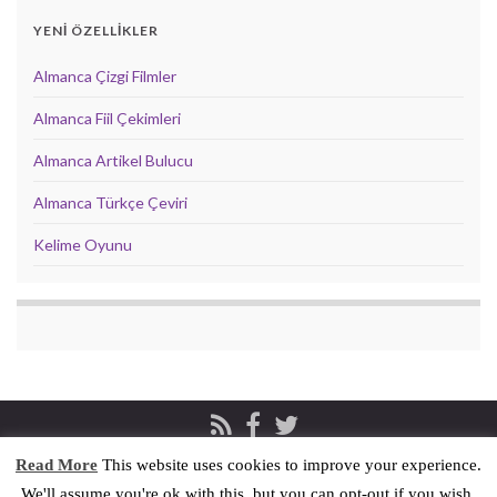
YENİ ÖZELLİKLER
Almanca Çizgi Filmler
Almanca Fiil Çekimleri
Almanca Artikel Bulucu
Almanca Türkçe Çeviri
Kelime Oyunu
Read More
This website uses cookies to improve your experience.
Privacy & Cookies Policy
İletişim
We'll assume you're ok with this, but you can opt-out if you wish.