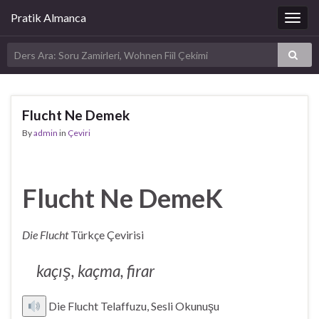
Pratik Almanca
Togg
navig
Flucht Ne Demek
By
admin
in
Çeviri
Flucht Ne DemeK
Die Flucht
Türkçe Çevirisi
kaçış, kaçma, firar
Die Flucht Telaffuzu, Sesli Okunuşu