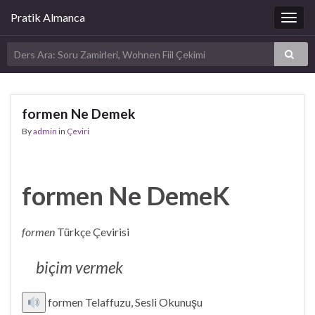
Pratik Almanca
Togg
navig
formen Ne Demek
By
admin
in
Çeviri
formen Ne DemeK
formen
Türkçe Çevirisi
biçim vermek
formen Telaffuzu, Sesli Okunuşu