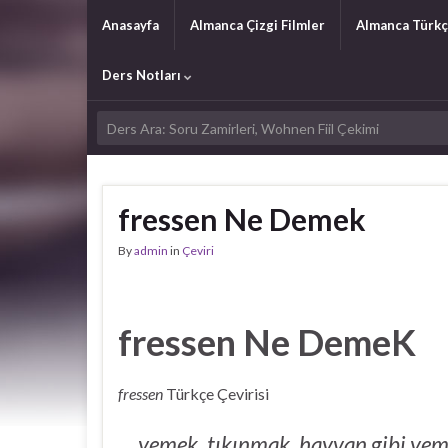
Anasayfa
Almanca Çizgi Filmler
Almanca Türkç
Ders Notları
fressen Ne Demek
By
admin
in
Çeviri
fressen Ne DemeK
fressen
Türkçe Çevirisi
yemek, tıkınmak, hayvan gibi ye