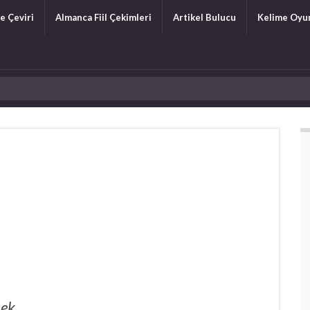
e Çeviri
Almanca Fiil Çekimleri
Artikel Bulucu
Kelime Oyu
mek