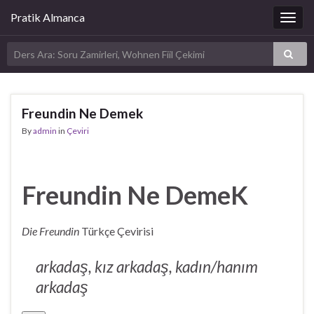
Pratik Almanca
Togg
navig
Freundin Ne Demek
By
admin
in
Çeviri
Freundin Ne DemeK
Die Freundin
Türkçe Çevirisi
arkadaş, kız arkadaş, kadın/hanım
arkadaş