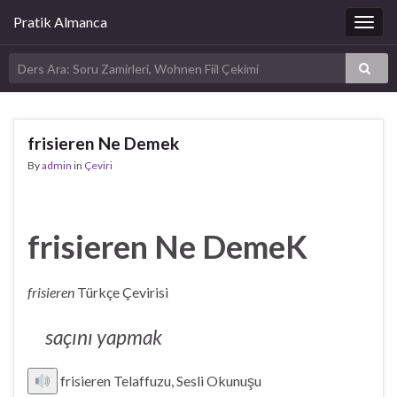
Pratik Almanca
Togg
navig
frisieren Ne Demek
By
admin
in
Çeviri
frisieren Ne DemeK
frisieren
Türkçe Çevirisi
saçını yapmak
frisieren Telaffuzu, Sesli Okunuşu