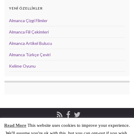
YENİ ÖZELLİKLER
Almanca Çizgi Filmler
Almanca Fiil Çekimleri
Almanca Artikel Bulucu
Almanca Türkçe Çeviri
Kelime Oyunu
Read More
This website uses cookies to improve your experience.
Privacy & Cookies Policy
İletişim
We'll assume you're ok with this, but you can opt-out if you wish.