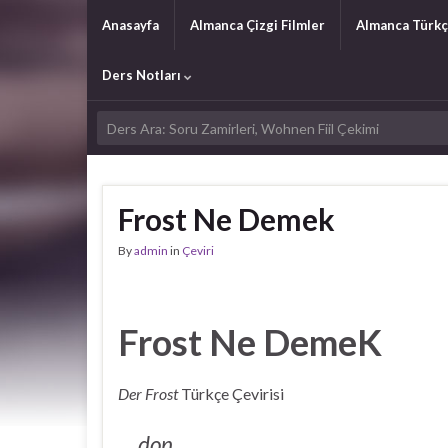
Anasayfa
Almanca Çizgi Filmler
Almanca Türkç
Ders Notları
Frost Ne Demek
By
admin
in
Çeviri
Frost Ne DemeK
Der Frost
Türkçe Çevirisi
don