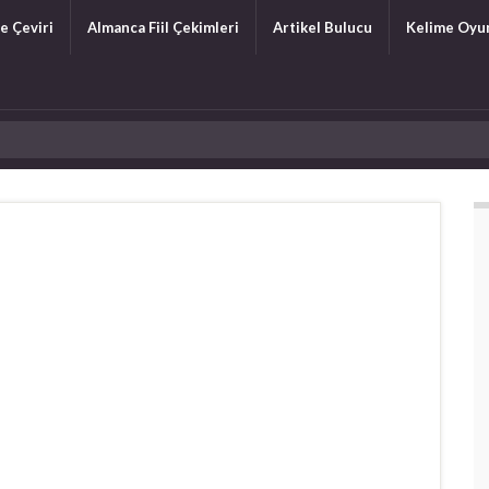
e Çeviri
Almanca Fiil Çekimleri
Artikel Bulucu
Kelime Oyu