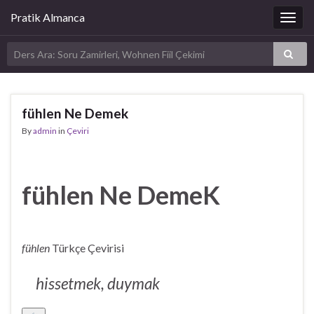
Pratik Almanca
Togg
navig
fühlen Ne Demek
By
admin
in
Çeviri
fühlen Ne DemeK
fühlen
Türkçe Çevirisi
hissetmek, duymak