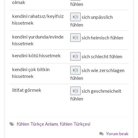
olmak
fühlen
kendini rahatsız/keyifsiz
sich unpässlich
hissetmek
fühlen
kendini yurdunda/evinde
sich heimisch fühlen
hissetmek
kendini kötü hissetmek
sich schlecht fühlen
kendini çok bitkin
sich wie zerschlagen
hissetmek
fühlen
iltifat görmek
sich geschmeichelt
fühlen
fühlen Türkçe Anlamı
,
fühlen Türkçesi
Yorum bırak