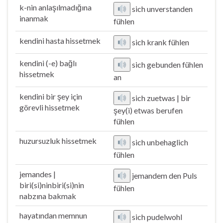
k-nin anlaşılmadığına
sich unverstanden
inanmak
fühlen
kendini hasta hissetmek
sich krank fühlen
kendini (-e) bağlı
sich gebunden fühlen
hissetmek
an
kendini bir şey için
sich zuetwas | bir
görevli hissetmek
şey(i) etwas berufen
fühlen
huzursuzluk hissetmek
sich unbehaglich
fühlen
jemandes |
jemandem den Puls
biri(si)ninbiri(si)nin
fühlen
nabzına bakmak
hayatından memnun
sich pudelwohl