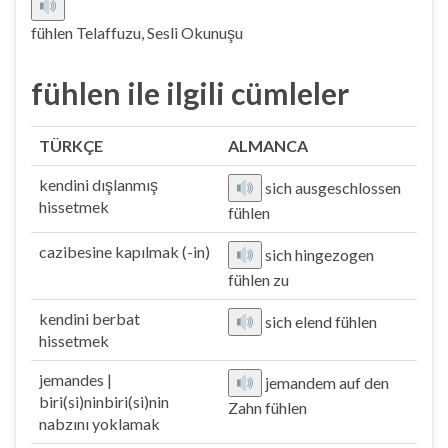
fühlen Telaffuzu, Sesli Okunuşu
fühlen ile ilgili cümleler
TÜRKÇE
ALMANCA
kendini dışlanmış
sich ausgeschlossen
hissetmek
fühlen
cazibesine kapılmak (-in)
sich hingezogen
fühlen zu
kendini berbat
sich elend fühlen
hissetmek
jemandes |
jemandem auf den
biri(si)ninbiri(si)nin
Zahn fühlen
nabzını yoklamak