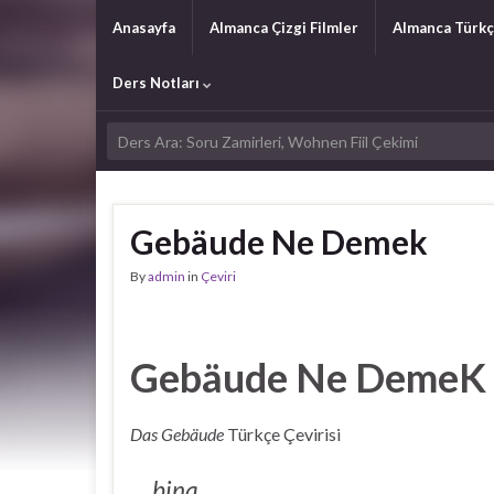
Anasayfa
Almanca Çizgi Filmler
Almanca Türkç
Ders Notları
Gebäude Ne Demek
By
admin
in
Çeviri
Gebäude Ne DemeK
Das Gebäude
Türkçe Çevirisi
bina