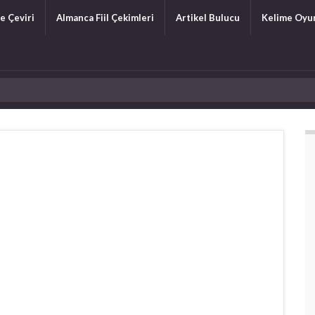
e Çeviri
Almanca Fiil Çekimleri
Artikel Bulucu
Kelime Oyu