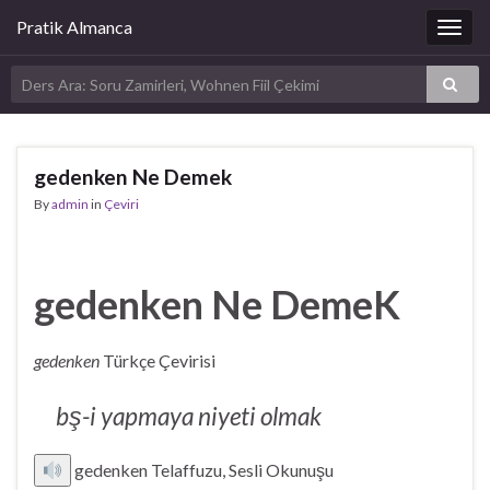
Pratik Almanca
Togg
navig
gedenken Ne Demek
By
admin
in
Çeviri
gedenken Ne DemeK
gedenken
Türkçe Çevirisi
bş-i yapmaya niyeti olmak
gedenken Telaffuzu, Sesli Okunuşu