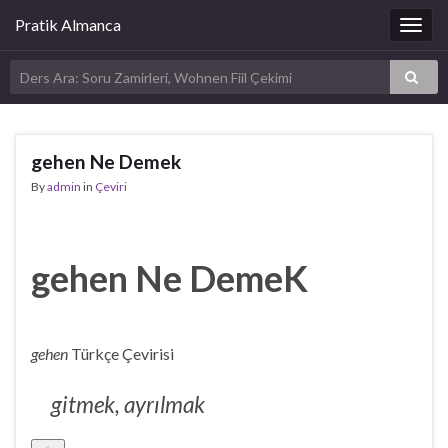
Pratik Almanca
Togg
navig
gehen Ne Demek
By
admin
in
Çeviri
gehen Ne DemeK
gehen
Türkçe Çevirisi
gitmek, ayrılmak