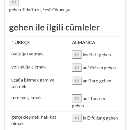
gehen Telaffuzu, Sesli Okunuşu
gehen ile ilgili cümleler
TÜRKÇE
ALMANCA
(yatağa) yatmak
ins Bett gehen
yolculuğa çıkmak
auf Reisen gehen
uçağa binmek gemiye
an Bord gehen
binmek
turneye çıkmak
auf Tournee
gehen
gerçekleşmek, hakikat
in Erfüllung gehen
olmak