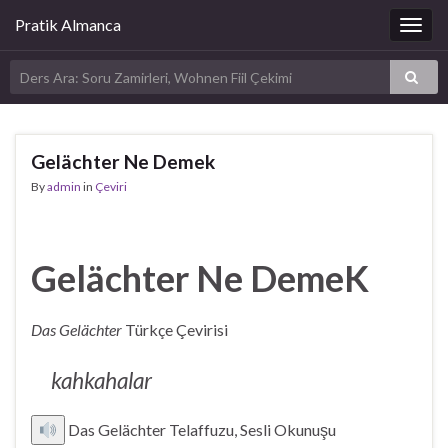
Pratik Almanca
Togg
navig
Gelächter Ne Demek
By
admin
in
Çeviri
Gelächter Ne DemeK
Das Gelächter
Türkçe Çevirisi
kahkahalar
Das Gelächter Telaffuzu, Sesli Okunuşu