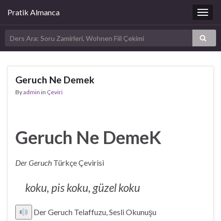
Pratik Almanca
Togg
navig
Geruch Ne Demek
By
admin
in
Çeviri
Geruch Ne DemeK
Der Geruch
Türkçe Çevirisi
koku, pis koku, güzel koku
Der Geruch Telaffuzu, Sesli Okunuşu