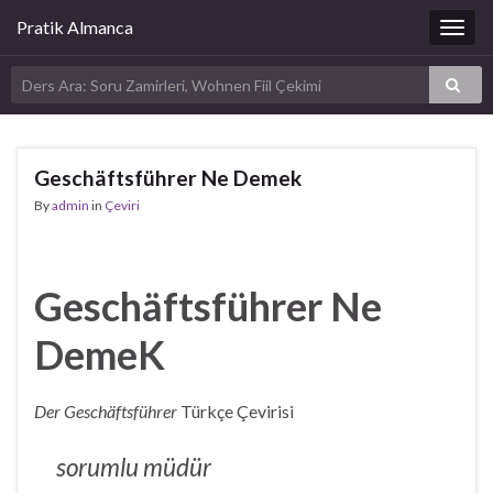
Pratik Almanca
Togg
navig
Geschäftsführer Ne Demek
By
admin
in
Çeviri
Geschäftsführer Ne
DemeK
Der Geschäftsführer
Türkçe Çevirisi
sorumlu müdür