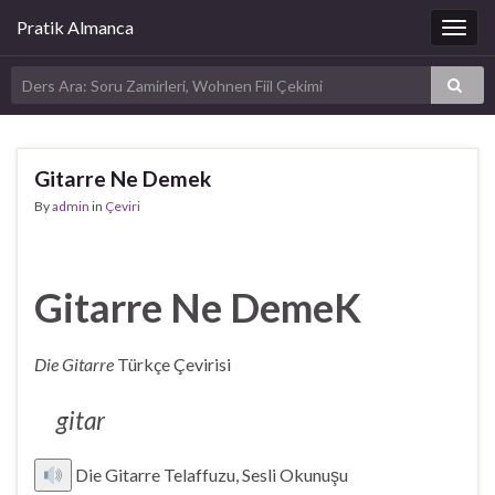
Pratik Almanca
Togg
navig
Gitarre Ne Demek
By
admin
in
Çeviri
Gitarre Ne DemeK
Die Gitarre
Türkçe Çevirisi
gitar
Die Gitarre Telaffuzu, Sesli Okunuşu