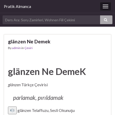
Pratik Almanca
Togg
navig
glänzen Ne Demek
By
admin
in
Çeviri
glänzen Ne DemeK
glänzen
Türkçe Çevirisi
parlamak, pırıldamak
glänzen Telaffuzu, Sesli Okunuşu