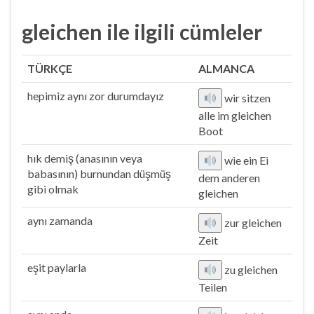
gleichen ile ilgili cümleler
TÜRKÇE
ALMANCA
hepimiz aynı zor durumdayız
wir sitzen
alle im gleichen
Boot
hık demiş (anasının veya
wie ein Ei
babasının) burnundan düşmüş
dem anderen
gibi olmak
gleichen
aynı zamanda
zur gleichen
Zeit
eşit paylarla
zu gleichen
Teilen