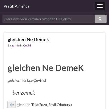
Pratik Almanca
Togg
navig
gleichen Ne Demek
By
admin
in
Çeviri
gleichen Ne DemeK
gleichen
Türkçe Çevirisi
benzemek
gleichen Telaffuzu, Sesli Okunuşu