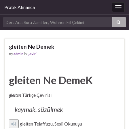
Pratik Almanca
Togg
navig
gleiten Ne Demek
By
admin
in
Çeviri
gleiten Ne DemeK
gleiten
Türkçe Çevirisi
kaymak, süzülmek
gleiten Telaffuzu, Sesli Okunuşu