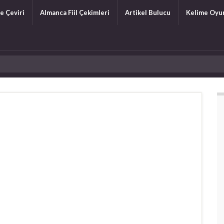
e Çeviri
Almanca Fiil Çekimleri
Artikel Bulucu
Kelime Oyu