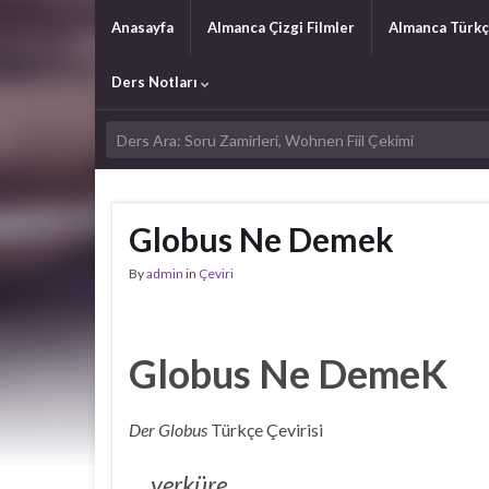
Anasayfa
Almanca Çizgi Filmler
Almanca Türkç
Ders Notları
Globus Ne Demek
By
admin
in
Çeviri
Globus Ne DemeK
Der Globus
Türkçe Çevirisi
yerküre