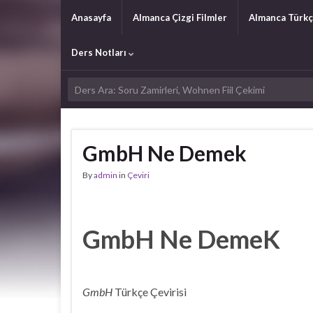
Anasayfa
Almanca Çizgi Filmler
Almanca Türkç
Ders Notları
GmbH Ne Demek
By
admin
in
Çeviri
GmbH Ne DemeK
GmbH
Türkçe Çevirisi