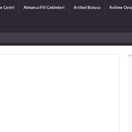
e Çeviri
Almanca Fiil Çekimleri
Artikel Bulucu
Kelime Oyu