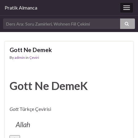
Pratik Almanca
Togg
navig
Gott Ne Demek
By
admin
in
Çeviri
Gott Ne DemeK
Gott
Türkçe Çevirisi
Allah