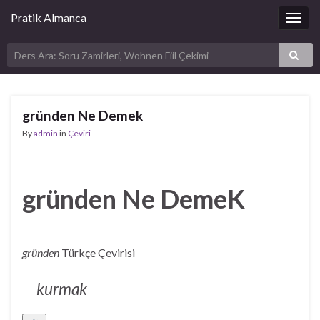
Pratik Almanca
Togg
navig
gründen Ne Demek
By
admin
in
Çeviri
gründen Ne DemeK
gründen
Türkçe Çevirisi
kurmak